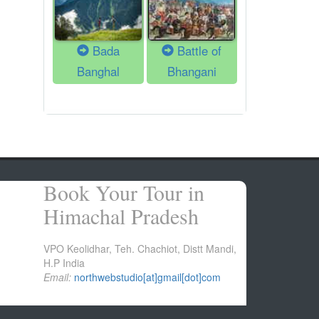
Bada
Battle of
Banghal
Bhangani
Book Your Tour in
Himachal Pradesh
VPO Keolidhar, Teh. Chachiot, Distt Mandi,
H.P India
Email:
northwebstudio[at]gmail[dot]com