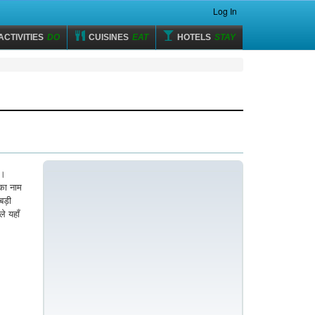
Log In
ACTIVITIES
DO
CUISINES
EAT
HOTELS
STAY
ै।
का नाम
 बड़ी
े यहाँ