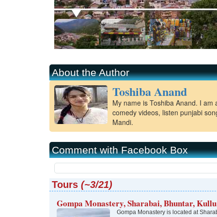
Kangra
Una
About the Author
Toshiba Anand
My name is Toshiba Anand. I am a c
comedy videos, listen punjabi son
Mandi.
Comment with Facebook Box
Tours
(~3/21)
Gompa Monastery, Sharabai, Bhuntar, Kullu
Gompa Monastery is located at Sharab