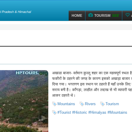
hal Pradesh & Himachal
HOME
TOURISM
SEE
अखाडा बाजार- वर्तमान कुल्लू शहर का एक महत्वपूर्ण स्थल ह
फकीरों के ठहरने की जगह के कारण इसको अखाड़ा बाजार 
दिया गया। भगतगण इस स्थान पर ठहरते हैं यहाँ उनके लिए
सराय बनी है। काँगड़ा, लाहौल और लद्दाख से भी व्यापारी पहल
आकर ठहरते थे।
Mountains
Rivers
Tourism
#tourist #historic #himalyas #mountains