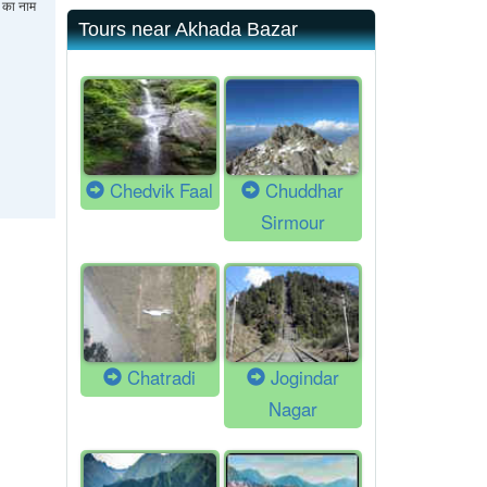
 का नाम
Tours near Akhada Bazar
Chedvik Faal
Chuddhar
Sirmour
Chatradi
Jogindar
Nagar