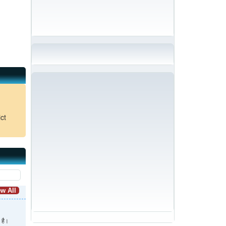
ct
w All
 है।